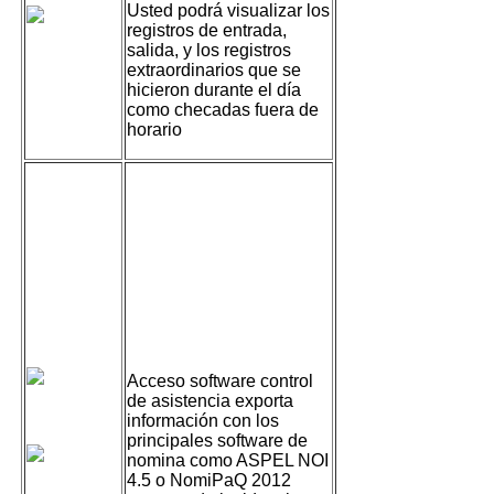
Usted podrá visualizar los
registros de entrada,
salida, y los registros
extraordinarios que se
hicieron durante el día
como checadas fuera de
horario
Exportación a
Software de
Nómina ASPEL NOI
Exportación a
Software de
Nómina ContPAQi
Acceso software control
de asistencia exporta
NOI
información con los
principales software de
nomina como ASPEL NOI
4.5 o NomiPaQ 2012
NOMIPAQ